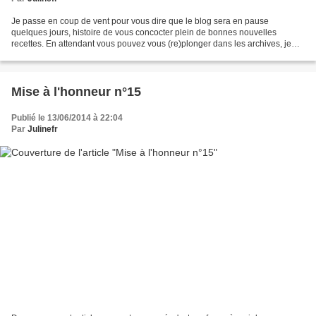
Je passe en coup de vent pour vous dire que le blog sera en pause
quelques jours, histoire de vous concocter plein de bonnes nouvelles
recettes. En attendant vous pouvez vous (re)plonger dans les archives, je
vous laisse les clefs de ma cuisine. Je vous...
Mise à l'honneur n°15
Publié le 13/06/2014 à 22:04
Par
Julinefr