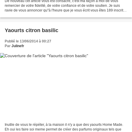
De nouveau cet article vous est consacré, c'est ma façon à moi de vous
remercier de votre fidelité, de votre confiance et de votre soutien. Je suis
ravie de vous annoncer qu"à l'heure que je vous écrit vous êtes 189 inscrit à
la newsletter et c'est pour...
Yaourts citron basilic
Publié le 13/06/2014 à 00:27
Par
Julinefr
Inutile de vous le répéter, à la maison il n'y a que des yaourts Home Made.
Eh oui les faire soi meme permet de créer des parfums originaux tels que