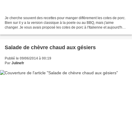
Je cherche souvent des recettes pour manger différement les cotes de porc.
Bien sur il y a la version classique à la poele ou au BBQ, mais j'aime
changer. Je vous avais proposé les cotes de porc à l'Italienne et aujourd'hui
je vous propose les cotes de...
Salade de chèvre chaud aux gésiers
Publié le 09/06/2014 à 00:19
Par
Julinefr