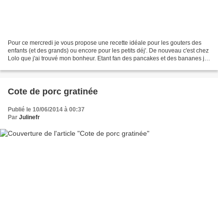
Pour ce mercredi je vous propose une recette idéale pour les gouters des
enfants (et des grands) ou encore pour les petits déj'. De nouveau c'est chez
Lolo que j'ai trouvé mon bonheur. Etant fan des pancakes et des bananes je
me devais de tester sa recette....
Cote de porc gratinée
Publié le 10/06/2014 à 00:37
Par
Julinefr