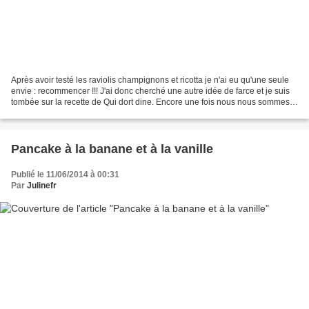
Après avoir testé les raviolis champignons et ricotta je n'ai eu qu'une seule
envie : recommencer !!! J'ai donc cherché une autre idée de farce et je suis
tombée sur la recette de Qui dort dine. Encore une fois nous nous sommes
régalés et donc je peux...
Pancake à la banane et à la vanille
Publié le 11/06/2014 à 00:31
Par
Julinefr