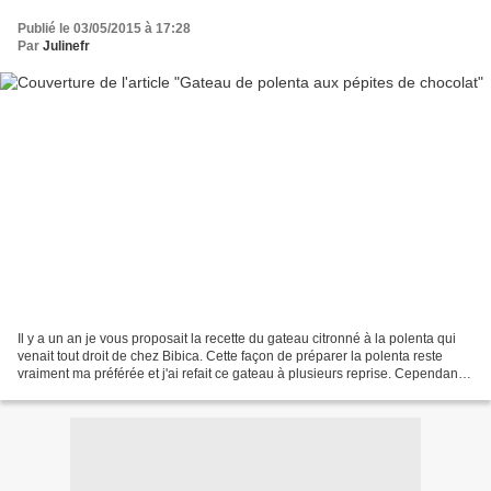
Publié le 03/05/2015 à 17:28
Par
Julinefr
Il y a un an je vous proposait la recette du gateau citronné à la polenta qui
venait tout droit de chez Bibica. Cette façon de préparer la polenta reste
vraiment ma préférée et j'ai refait ce gateau à plusieurs reprise. Cependant
je trouvais qu'il manquait...