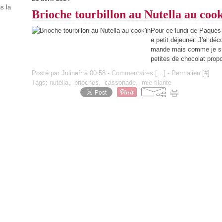
s la
Brioche tourbillon au Nutella au cook
Pour ce lundi de Paques
e petit déjeuner. J'ai dé
mande mais comme je sui
petites de chocolat propo
Posté par Julinefr à 00:58 -
Commentaires [
…
]
- Permalien [
#
]
Tags:
nutella
,
brioches
,
cassonade
,
mie filante