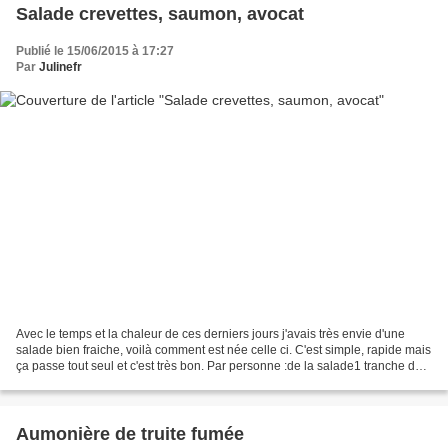
Salade crevettes, saumon, avocat
Publié le 15/06/2015 à 17:27
Par
Julinefr
Avec le temps et la chaleur de ces derniers jours j'avais très envie d'une
salade bien fraiche, voilà comment est née celle ci. C'est simple, rapide mais
ça passe tout seul et c'est très bon. Par personne :de la salade1 tranche de
saumon fumé6 tomates...
Aumonière de truite fumée