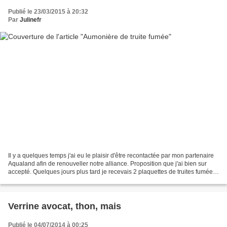
Publié le 23/03/2015 à 20:32
Par
Julinefr
Il y a quelques temps j'ai eu le plaisir d'être recontactée par mon partenaire
Aqualand afin de renouveller notre alliance. Proposition que j'ai bien sur
accepté. Quelques jours plus tard je recevais 2 plaquettes de truites fumées
en longues tranches,...
Verrine avocat, thon, mais
Publié le 04/07/2014 à 00:25