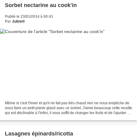
Sorbet nectarine au cook'in
Publié le 23/01/2014 à 00:41
Par
Julinefr
Même si c'est l'hiver et qu'il ne fait pas très chaud rien ne nous empêche de
nous faire un petit plaisir glacé avec ce sorbet. J'aime beaucoup cette recette
qui est déclinable à l'infini, il vous suffit de changer les fruits et de l'ajuster à
votre gout....
Lasagnes épinards/ricotta