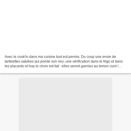
Avec le cook'in dans ma cuisine tout est permis. Du coup une envie de
tartelettes sablées qui pointe son nez, une vérification dans le frigo et dans
les placards et hop le choix est fait : elles seront garnies au lemon curd !
Pour 30 mini tartelettes...