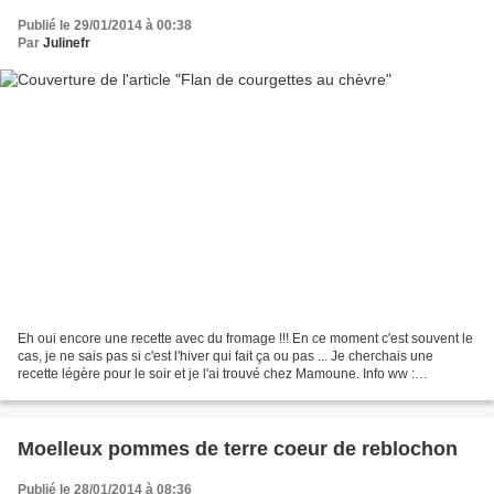
Publié le 29/01/2014 à 00:38
Par
Julinefr
Eh oui encore une recette avec du fromage !!! En ce moment c'est souvent le
cas, je ne sais pas si c'est l'hiver qui fait ça ou pas ... Je cherchais une
recette légère pour le soir et je l'ai trouvé chez Mamoune. Info ww :
8pp/personne Pour 6 personnes...
Moelleux pommes de terre coeur de reblochon
Publié le 28/01/2014 à 08:36