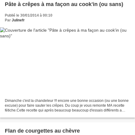
Pâte à crêpes à ma façon au cook'in (ou sans)
Publié le 30/01/2014 à 00:10
Par
Julinefr
Dimanche c'est la chandeleur !!! encore une bonne occasion (ou une bonne
excuse) pour faire sauter les crêpes. Du coup je vous remonte MA recette
fétiche.Cette recette qui après beaucoup beaucoup d'essais différents a
rempoté tous les suffrages à la dégustation....
Flan de courgettes au chèvre