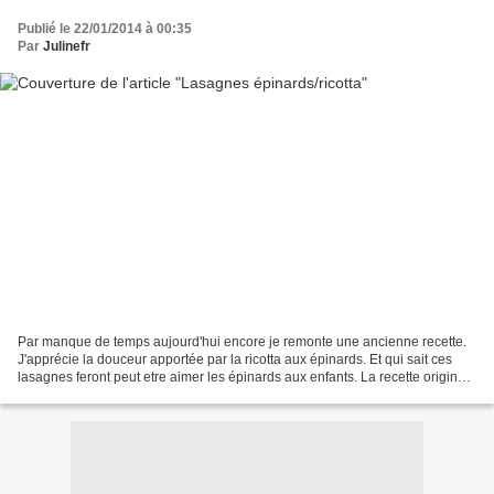
Publié le 22/01/2014 à 00:35
Par
Julinefr
Par manque de temps aujourd'hui encore je remonte une ancienne recette.
J'apprécie la douceur apportée par la ricotta aux épinards. Et qui sait ces
lasagnes feront peut etre aimer les épinards aux enfants. La recette originale
se trouve chez Cuisine et...