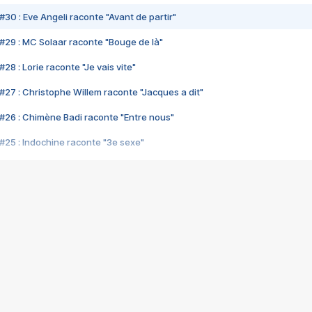
#30 : Eve Angeli raconte "Avant de partir"
#29 : MC Solaar raconte "Bouge de là"
28 : Lorie raconte "Je vais vite"
#27 : Christophe Willem raconte "Jacques a dit"
#26 : Chimène Badi raconte "Entre nous"
#25 : Indochine raconte "3e sexe"
#24 : Zaho raconte "C'est chelou"
#23 : Patrick Bruel raconte "Au café des délices"
#22 : Kyo raconte "Le chemin"
#21 : Nolwenn Leroy raconte "Cassé"
#20 : Patrick Hernandez raconte "Born to be alive"
#19 : Lorie raconte "Près de moi"