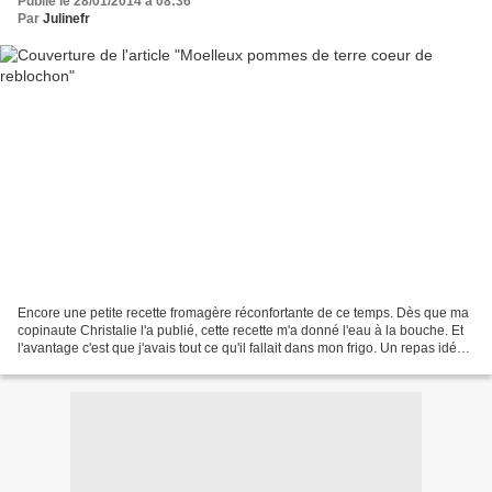
Publié le 28/01/2014 à 08:36
Par
Julinefr
Encore une petite recette fromagère réconfortante de ce temps. Dès que ma
copinaute Christalie l'a publié, cette recette m'a donné l'eau à la bouche. Et
l'avantage c'est que j'avais tout ce qu'il fallait dans mon frigo. Un repas idéal
pour le soir ou...