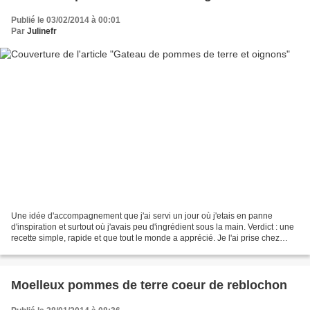
Publié le 03/02/2014 à 00:01
Par
Julinefr
Une idée d'accompagnement que j'ai servi un jour où j'etais en panne
d'inspiration et surtout où j'avais peu d'ingrédient sous la main. Verdict : une
recette simple, rapide et que tout le monde a apprécié. Je l'ai prise chez
Over-cookee, un blog bien...
Moelleux pommes de terre coeur de reblochon