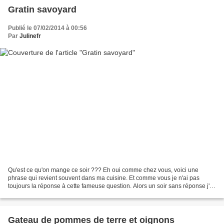
Gratin savoyard
Publié le 07/02/2014 à 00:56
Par
Julinefr
Qu'est ce qu'on mange ce soir ??? Eh oui comme chez vous, voici une
phrase qui revient souvent dans ma cuisine. Et comme vous je n'ai pas
toujours la réponse à cette fameuse question. Alors un soir sans réponse j'ai
ouvert la porte du frigo et j'y ai...
Gateau de pommes de terre et oignons