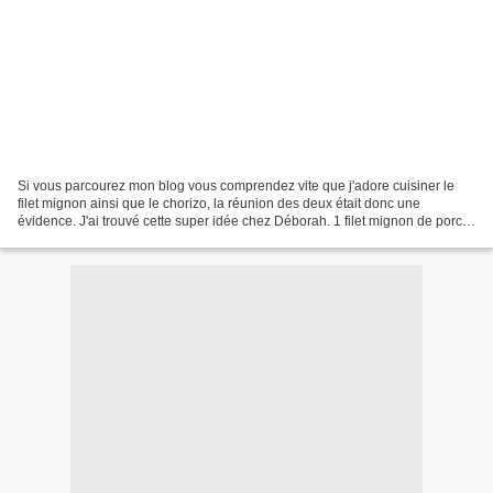
Si vous parcourez mon blog vous comprendez vite que j'adore cuisiner le
filet mignon ainsi que le chorizo, la réunion des deux était donc une
évidence. J'ai trouvé cette super idée chez Déborah. 1 filet mignon de porc
200g de chorizo 5 pommes de terre...