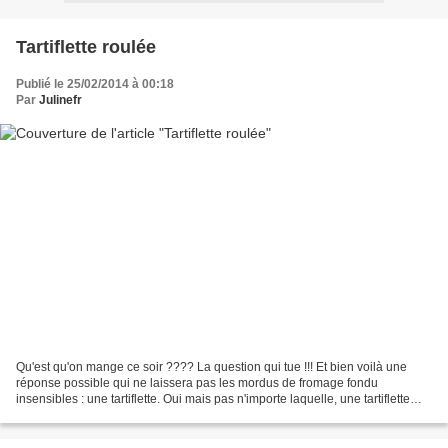
Tartiflette roulée
Publié le 25/02/2014 à 00:18
Par
Julinefr
Qu'est qu'on mange ce soir ???? La question qui tue !!! Et bien voilà une
réponse possible qui ne laissera pas les mordus de fromage fondu
insensibles : une tartiflette. Oui mais pas n'importe laquelle, une tartiflette
roulée. Vous voyez le principe du...