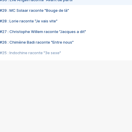
#29 : MC Solaar raconte "Bouge de là"
28 : Lorie raconte "Je vais vite"
#27 : Christophe Willem raconte "Jacques a dit"
#26 : Chimène Badi raconte "Entre nous"
#25 : Indochine raconte "3e sexe"
#24 : Zaho raconte "C'est chelou"
#23 : Patrick Bruel raconte "Au café des délices"
#22 : Kyo raconte "Le chemin"
#21 : Nolwenn Leroy raconte "Cassé"
#20 : Patrick Hernandez raconte "Born to be alive"
#19 : Lorie raconte "Près de moi"
#18 : Michael Jones raconte "A nos actes manqués" (avec Jean-Jacque