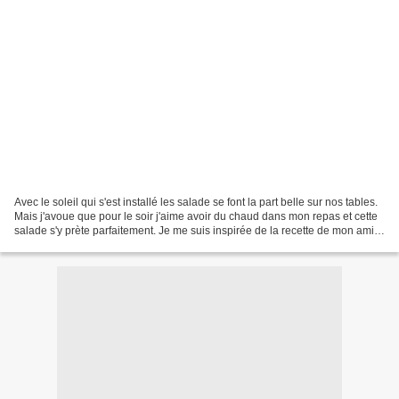
Avec le soleil qui s'est installé les salade se font la part belle sur nos tables.
Mais j'avoue que pour le soir j'aime avoir du chaud dans mon repas et cette
salade s'y prète parfaitement. Je me suis inspirée de la recette de mon amie
Lolo et je l'ai...