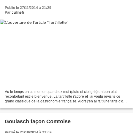
Publié le 27/11/2014 à 21:29
Par
Julinefr
Vu le temps en ce moment par chez moi (pluie et ciel gris) un bon plat
réconfortant est le bienvenue. La tartiflette j'adore et j'ai voulu revisité ce
grand classique de la gastronomie française. Alors j'en ai fait une tarte d'où
le nom de ma recette,...
Goulasch façon Comtoise
Publié le 21/10/2014 à 22:09