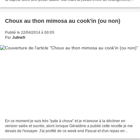
d'un plat plus élaboré...
Choux au thon mimosa au cook'in (ou non)
Publié le 22/04/2014 à 00:05
Par
Julinefr
En ce moment je suis très "pate à choux" et je m'amuse à la décliner en
version salée et sucrée, alors lorsque Géraldine a publié cette recette je me
devais de l'essayer. J'ai profité de ce week end Pascal et d'un repas en
famille pour le faire. Je dois...