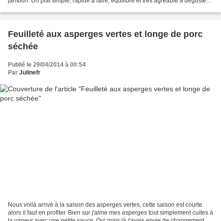
jambon. Un plat simple, rapide à faire, équilibré et très agréable à déguster.
C'est dans la cuisine...
Feuilleté aux asperges vertes et longe de porc
séchée
Publié le 29/04/2014 à 00:54
Par
Julinefr
Nous voilà arrivé à la saison des asperges vertes, cette saison est courte
alors il faut en profiter. Bien sur j'aime mes asperges tout simplement cuites à
la vapeur avec une petite sauce. Oui mais là j'avais envie de changement,