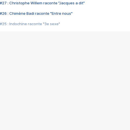
#27 : Christophe Willem raconte "Jacques a dit"
#26 : Chimène Badi raconte "Entre nous"
#25 : Indochine raconte "3e sexe"
#24 : Zaho raconte "C'est chelou"
#23 : Patrick Bruel raconte "Au café des délices"
#22 : Kyo raconte "Le chemin"
#21 : Nolwenn Leroy raconte "Cassé"
#20 : Patrick Hernandez raconte "Born to be alive"
#19 : Lorie raconte "Près de moi"
#18 : Michael Jones raconte "A nos actes manqués" (avec Jean-Jacque
#17 : Khaled raconte "Aïcha"
#16 : Corneille raconte "Parce qu'on vient de loin"
#15 : Indochine raconte "L'aventurier"