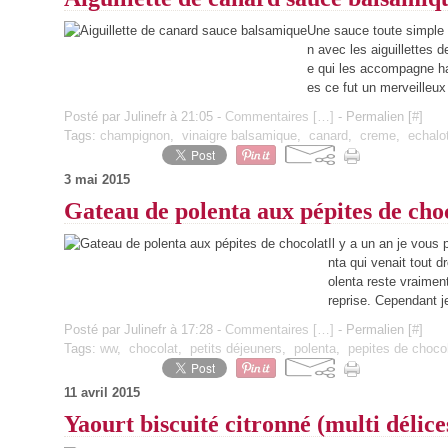
Une sauce toute simple m
n avec les aiguillettes 
e qui les accompagne ha
es ce fut un merveilleux
Posté par Julinefr à 21:05 -
Commentaires [
…
]
- Permalien [
#
]
Tags:
champignon
,
vinaigre balsamique
,
canard
,
creme
,
echalo
3 mai 2015
Gateau de polenta aux pépites de cho
Il y a un an je vous 
nta qui venait tout d
olenta reste vraiment
reprise. Cependant je
Posté par Julinefr à 17:28 -
Commentaires [
…
]
- Permalien [
#
]
Tags:
ww
,
chocolat
,
petits déjeuners
,
polenta
,
pepites de choco
11 avril 2015
Yaourt biscuité citronné (multi délice