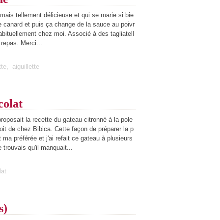
ais tellement délicieuse et qui se marie si bie
de canard et puis ça change de la sauce au poivr
bituellement chez moi. Associé à des tagliatell
 repas. Merci...
tte
,
aiguillette
colat
proposait la recette du gateau citronné à la pole
roit de chez Bibica. Cette façon de préparer la p
 ma préférée et j'ai refait ce gateau à plusieurs
 trouvais qu'il manquait...
lat
s)