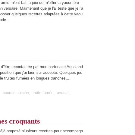
mis m'ont fait la joie de m'offrir la yaourtière
iversaire. Maintenant que je l'ai testé que je l'a
roposer quelques recettes adaptées à cette yaou
ode...
ir d'être recontactée par mon partenaire Aqualand
oposition que j'ai bien sur accepté. Quelques jou
 de truites fumées en longues tranches,...
,
boursin cuisine
,
truite fumée
,
avocat
,
mes croquants
déjà proposé plusieurs recettes pour accompagn