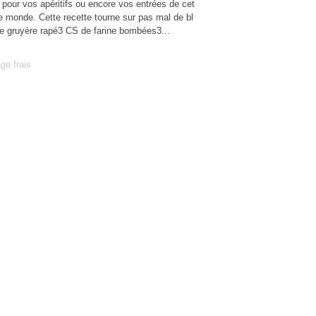
 pour vos apéritifs ou encore vos entrées de cet
t le monde. Cette recette tourne sur pas mal de bl
 de gruyère rapé3 CS de farine bombées3...
ge frais