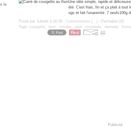
Une idée simple, rapide et délicieuse
s la
été. C'est frais, fin et ça plait à tou
ogs et fait l'unanimité. 7 oeufs100g
Posté par Julinefr à 20:38 -
Commentaires [
…
]
- Permalien [
#
]
Tags:
courgette
,
thon
,
tomate
,
oeuf
,
moutarde
,
demarle
,
froma
Publicité