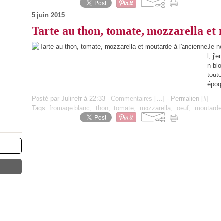
5 juin 2015
Tarte au thon, tomate, mozzarella et
Je n
l, j'
n bl
tout
époq
Posté par Julinefr à 22:33 -
Commentaires [
…
]
- Permalien [
#
]
Tags:
fromage blanc
,
thon
,
tomate
,
mozzarella
,
oeuf
,
moutard