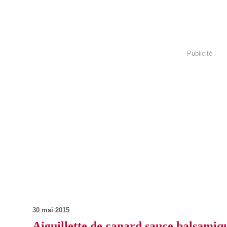
Publicité
30 mai 2015
Aiguillette de canard sauce balsamiq