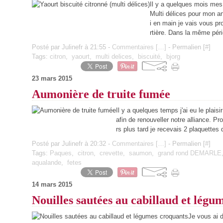
Il y a quelques mois mes a
Multi délices pour mon ann
i en main je vais vous p
rtière. Dans la même péri
Posté par Julinefr à 21:55 -
Commentaires [
…
]
- Permalien [
#
]
Tags:
citron
,
yaourt
,
multi delices
,
biscuité
,
bjorg
23 mars 2015
Aumonière de truite fumée
Il y a quelques temps j'ai eu le plais
afin de renouveller notre alliance. Pr
rs plus tard je recevais 2 plaquettes
Posté par Julinefr à 20:32 -
Commentaires [
…
]
- Permalien [
#
]
Tags:
Paques
,
citron
,
crevette
,
saumon
,
grand rond DEMARLE
aqualande
,
fetes
14 mars 2015
Nouilles sautées au cabillaud et légu
Je vous ai 