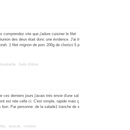
 comprendez vite que j'adore cuisiner le filet
réunion des deux était donc une évidence. J'ai tr
rah. 1 filet mignon de porc 200g de chorizo 5 p
moutarde
,
huile d'olive
e ces derniers jours j'avais très envie d'une sal
nt est née celle ci. C'est simple, rapide mais ç
ès bon. Par personne :de la salade1 tranche de s
ette
,
avocat
,
crouton