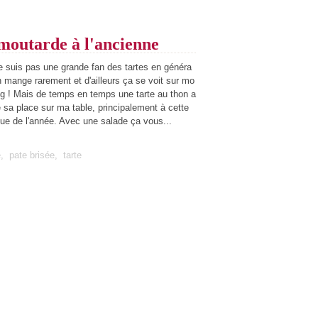
 moutarde à l'ancienne
e suis pas une grande fan des tartes en généra
en mange rarement et d'ailleurs ça se voit sur mo
og ! Mais de temps en temps une tarte au thon a
e sa place sur ma table, principalement à cette
ue de l'année. Avec une salade ça vous...
e
,
pate brisée
,
tarte