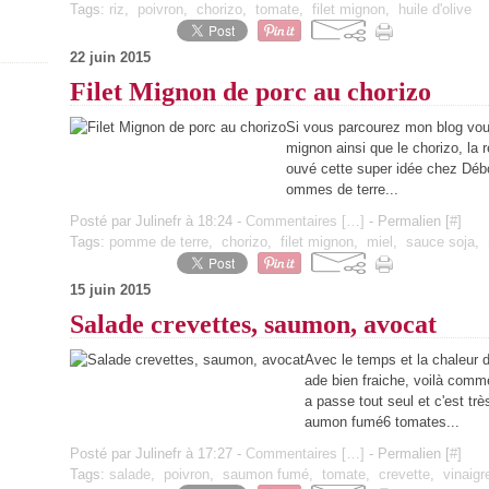
Tags:
riz
,
poivron
,
chorizo
,
tomate
,
filet mignon
,
huile d'olive
22 juin 2015
Filet Mignon de porc au chorizo
Si vous parcourez mon blog vous
mignon ainsi que le chorizo, la 
ouvé cette super idée chez Débo
ommes de terre...
Posté par Julinefr à 18:24 -
Commentaires [
…
]
- Permalien [
#
]
Tags:
pomme de terre
,
chorizo
,
filet mignon
,
miel
,
sauce soja
,
15 juin 2015
Salade crevettes, saumon, avocat
Avec le temps et la chaleur d
ade bien fraiche, voilà comme
a passe tout seul et c'est tr
aumon fumé6 tomates...
Posté par Julinefr à 17:27 -
Commentaires [
…
]
- Permalien [
#
]
Tags:
salade
,
poivron
,
saumon fumé
,
tomate
,
crevette
,
vinaigr