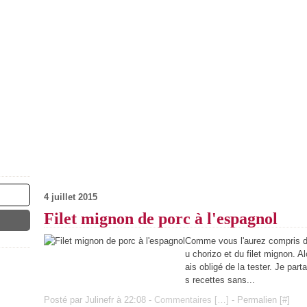
4 juillet 2015
Filet mignon de porc à l'espagnol
Comme vous l'aurez compris da
u chorizo et du filet mignon. A
ais obligé de la tester. Je part
s recettes sans...
Posté par Julinefr à 22:08 -
Commentaires [
…
]
- Permalien [
#
]